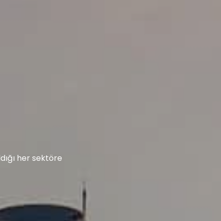
Next
ıldığı her sektöre